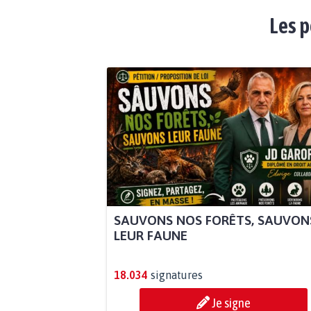
Les p
SAUVONS NOS FORÊTS, SAUVON
LEUR FAUNE
18.034
signatures
Je signe