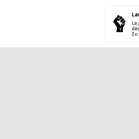
La
La 
déc
En