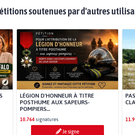
étitions soutenues par d'autres utilis
S
LÉGION D'HONNEUR À TITRE
PAS
POSTHUME AUX SAPEURS-
CLA
POMPIERS...
10.764
signatures
11.
Je signe