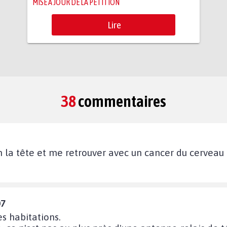
MISE À JOUR DE LA PÉTITION
Lire
38
commentaires
n la tête et me retrouver avec un cancer du cerveau 
07
s habitations.