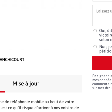
Oui, di
victoir
selon m
Non, je
pétiti
-RANCHICOURT
En signant l
mes données 
Mise à jour
commentaires
sur mes droit
ne de téléphonie mobile au bout de votre
est ce qu’il risque d’arriver à nos voisins de