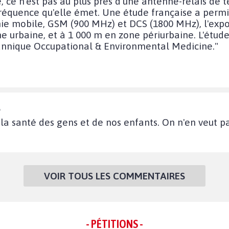
 ce n'est pas au plus près d'une antenne-relais de t
réquence qu'elle émet. Une étude française a permi
nie mobile, GSM (900 MHz) et DCS (1800 MHz), l'exp
e urbaine, et à 1 000 m en zone périurbaine. L'étude
itannique Occupational & Environmental Medicine."
5
 la santé des gens et de nos enfants. On n'en veut p
VOIR TOUS LES COMMENTAIRES
- PÉTITIONS -