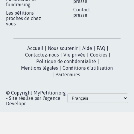
RÉUSSIR VOTRE
NOTRE
ESPACE PRESSE
MOBILISATION
COMMUNAUTÉ
Qui sommes-
nous?
Lancer votre
Facebook
pétition
Nos pétitions
TikTok
dans la
Blog - Parlons
X
presse
Mobilisation
Instagram
MyPetition
Accompagnement
dans la
Youtube
Partenariat et
presse
fundraising
Contact
Les pétitions
presse
proches de chez
vous
Accueil
|
Nous soutenir
|
Aide
|
FAQ
|
Contactez-nous
|
Vie privée
|
Cookies
|
Politique de confidentialité
|
Mentions légales
|
Conditions d'utilisation
|
Partenaires