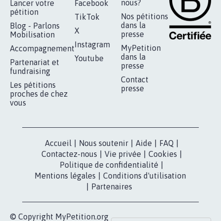
RÉUSSIR VOTRE
NOTRE
ESPACE PRESSE
MOBILISATION
COMMUNAUTÉ
Qui sommes-
nous?
Lancer votre
Facebook
pétition
Nos pétitions
TikTok
dans la
Blog - Parlons
X
presse
Mobilisation
Instagram
MyPetition
Accompagnement
dans la
Youtube
Partenariat et
presse
fundraising
Contact
Les pétitions
presse
proches de chez
vous