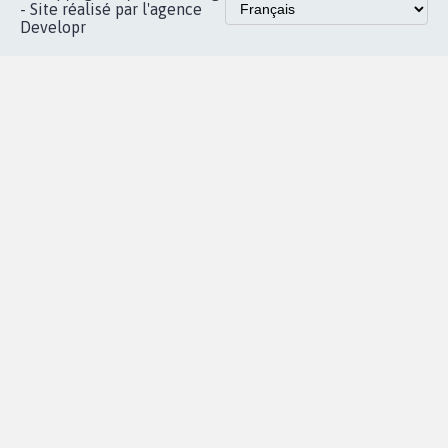
Accueil
|
Nous soutenir
|
Aide
|
FAQ
|
Contactez-nous
|
Vie privée
|
Cookies
|
Politique de confidentialité
|
Mentions légales
|
Conditions d'utilisation
|
Partenaires
© Copyright MyPetition.org
- Site réalisé par l'agence
Developr