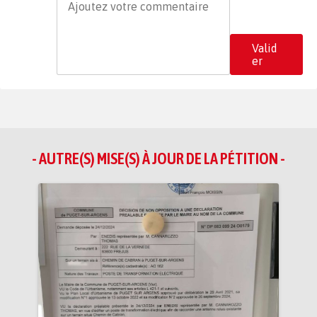
Valid
er
- AUTRE(S) MISE(S) À JOUR DE LA PÉTITION -