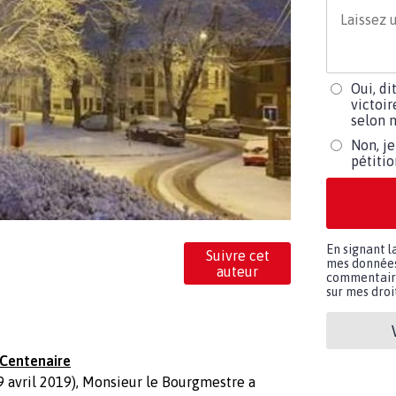
Oui, di
victoir
selon m
Non, je
pétiti
En signant l
Suivre cet
mes données 
auteur
commentaires
sur mes droit
 Centenaire
 avril 2019), Monsieur le Bourgmestre a