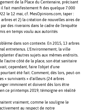
ement de la Place du Centenaire, précisant
t, il fait manifestement fi des quelque 7.000
6922 le 12 mai, cf. MesOpinions.com, taper :
 arbres et 2) la création de nouvelles aires de
 par des riverains dans le cadre de l'enquête
emis en temps voulu aux autorités
problème dans son contexte. En 2015, 13 arbres
mal entretenus. L'Environnement, la ville
 replanter d'autres sujets aux mêmes endroits.
 l'autre côté de la place, son état sanitaire
evait, cependant, faire l'objet d'une
'a pourtant été fait. Comment, dès lors, peut-on
s « survivants » d'ailleurs (24 arbres
anger imminent et doivent dès lors être
, en ce printemps 2019, témoigne en réalité
ouhaitent vraiment, comme le souligne le
 activement au respect de notre