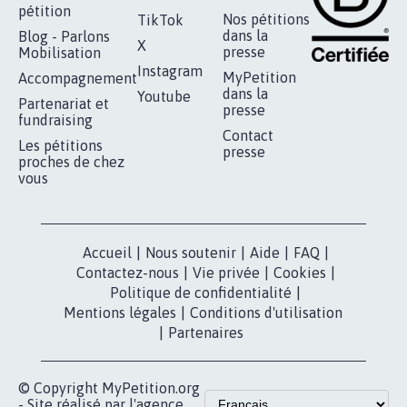
pétition
Nos pétitions
TikTok
dans la
Blog - Parlons
X
presse
Mobilisation
Instagram
MyPetition
Accompagnement
dans la
Youtube
Partenariat et
presse
fundraising
Contact
Les pétitions
presse
proches de chez
vous
Accueil
|
Nous soutenir
|
Aide
|
FAQ
|
Contactez-nous
|
Vie privée
|
Cookies
|
Politique de confidentialité
|
Mentions légales
|
Conditions d'utilisation
|
Partenaires
© Copyright MyPetition.org
- Site réalisé par l'agence