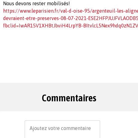
Nous devons rester mobilisés!
https://www.leparisien.fr/val-d-oise-95/argenteuil-les-alig
devraient-etre-preserves-08-07-2021-ESE2HFPJUJFVLAOD
fbclid=IwAR15V1XHBtJbviH4LrpYB-BItvlcL5Nex9hdq0zN1Z
Commentaires