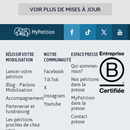
VOIR PLUS DE MISES À JOUR
RÉUSSIR VOTRE
NOTRE
ESPACE PRESSE
MOBILISATION
COMMUNAUTÉ
Qui sommes-
nous?
Lancer votre
Facebook
pétition
Nos pétitions
TikTok
dans la
Blog - Parlons
X
presse
Mobilisation
Instagram
MyPetition
Accompagnement
dans la
Youtube
Partenariat et
presse
fundraising
Contact
Les pétitions
presse
proches de chez