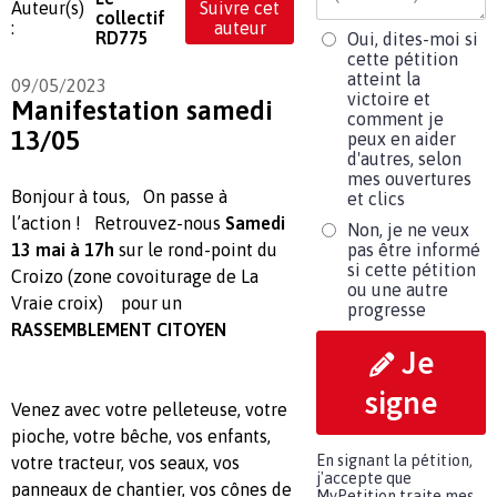
Auteur(s)
Suivre cet
collectif
:
auteur
RD775
Oui, dites-moi si
cette pétition
atteint la
09/05/2023
victoire et
Manifestation samedi
comment je
13/05
peux en aider
d'autres, selon
mes ouvertures
Bonjour à tous, On passe à
et clics
l’action ! Retrouvez-nous
Samedi
Non, je ne veux
13 mai à 17h
sur le rond-point du
pas être informé
si cette pétition
Croizo (zone covoiturage de La
ou une autre
Vraie croix) pour un
progresse
RASSEMBLEMENT CITOYEN
Je
signe
Venez avec votre pelleteuse, votre
pioche, votre bêche, vos enfants,
En signant la pétition,
votre tracteur, vos seaux, vos
j'accepte que
panneaux de chantier, vos cônes de
MyPetition traite mes