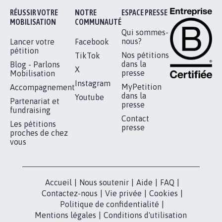
RÉUSSIR VOTRE
NOTRE
ESPACE PRESSE
MOBILISATION
COMMUNAUTÉ
Qui sommes-
nous?
Lancer votre
Facebook
pétition
Nos pétitions
TikTok
dans la
Blog - Parlons
X
presse
Mobilisation
Instagram
MyPetition
Accompagnement
dans la
Youtube
Partenariat et
presse
fundraising
Contact
Les pétitions
presse
proches de chez
vous
Accueil
|
Nous soutenir
|
Aide
|
FAQ
|
Contactez-nous
|
Vie privée
|
Cookies
|
Politique de confidentialité
|
Mentions légales
|
Conditions d'utilisation