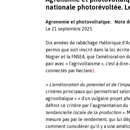
nationale photorévoltée. 
Agronomie et photovoltaïque.
Note d
Le 21 septembre 2025
Dix années de rabâchage rhétorique d'An
permis que soit inscrit dans la loi, écrit
Nogier et la FNSEA, que l'amélioration d
pair avec « l'agrivoltaïsme », c'est à di
connectés par hectare
1
.
« L'amélioration du potentiel et de l'im
critères principaux qui permettrait selo
agrivoltaïque » « d'un vulgaire projet ph
définit ce critère par l’augmentation du
tendancielle locale de la production ».
Ma
mesure pas par le rendement, qui lui dép
comment considérer qu'il y a une améli