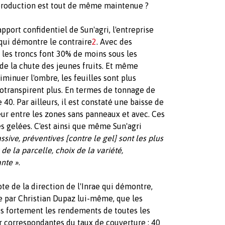
 production est tout de même maintenue ?
apport confidentiel de Sun'agri, l'entreprise
 qui démontre le contraire
2
. Avec des
, les troncs font 30% de moins sous les
de la chute des jeunes fruits. Et même
iminuer l'ombre, les feuilles sont plus
potranspirent plus. En termes de tonnage de
 40. Par ailleurs, il est constaté une baisse de
aleur entre les zones sans panneaux et avec. Ces
es gelées. C'est ainsi que même Sun'agri
sive, préventives [contre le gel] sont les plus
de la parcelle, choix de la variété,
ante »
.
 de la direction de l'Inrae qui démontre,
e par Christian Dupaz lui-même, que les
ès fortement les rendements de toutes les
ur correspondantes du taux de couverture : 40