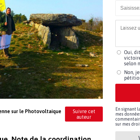
Oui, di
victoir
selon m
Non, je
pétiti
En signant l
yenne sur le Photovoltaique
Suivre cet
mes données 
auteur
commentaires
sur mes droit
ue. Note de la coordination