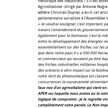
rhétorique des industriels ? S'il est dor
Agrivoltaïsme -dirigé par Antoine Nogier
adhère Chirstian Dupraz, a écrit cet arti
parlementaire socialiste à l'Assemblée n
« Je voudrai souligner, c'est important, 
travers l'amendement du gouvernement s
également pour la biomasse, c'est le mê
entre le développement des énergies re
essentiellement sur des friches, sur les p
que dans notre pays il y a 500 000 hectar
et commerciaux qui auraient pu être équi
des friches industrielles militaires hospi
des scénario à zéro impact sur la biodive
votre récit du photovoltaïque est clairem
concurrencer la souveraineté alimentaire
faux nez d'un agrivoltaïsme qui vient en n
APER sur laquelle nous avions eu la naï
logique de compromis : je le regrette vi
complètement votre parole. Le Non impact