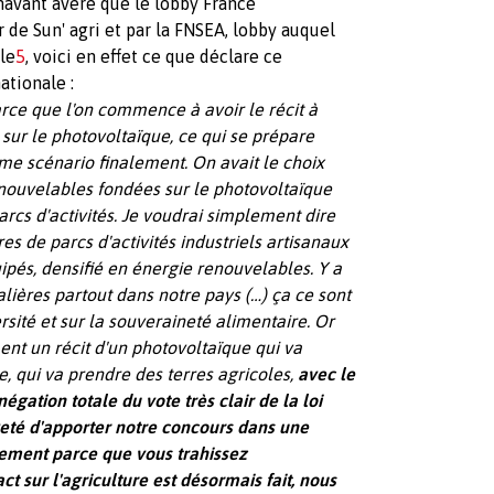
énavant avéré que le lobby France
 de Sun' agri et par la FNSEA, lobby auquel
cle
5
, voici en effet ce que déclare ce
ationale :
parce que l'on commence à avoir le récit à
ur le photovoltaïque, ce qui se prépare
me scénario finalement. On avait le choix
nouvelables fondées sur le photovoltaïque
arcs d'activités. Je voudrai simplement dire
es de parcs d'activités industriels artisanaux
pés, densifié en énergie renouvelables. Y a
talières partout dans notre pays (…) ça ce sont
rsité et sur la souveraineté alimentaire. Or
ent un récit d'un photovoltaïque qui va
, qui va prendre des terres agricoles,
avec le
égation totale du vote très clair de la loi
veté d'apporter notre concours dans une
vement parce que vous trahissez
 sur l'agriculture est désormais fait, nous