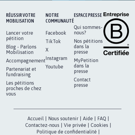
RÉUSSIR VOTRE
NOTRE
ESPACE PRESSE
MOBILISATION
COMMUNAUTÉ
Qui sommes-
nous?
Lancer votre
Facebook
pétition
Nos pétitions
TikTok
dans la
Blog - Parlons
X
presse
Mobilisation
Instagram
MyPetition
Accompagnement
dans la
Youtube
Partenariat et
presse
fundraising
Contact
Les pétitions
presse
proches de chez
vous
Accueil
|
Nous soutenir
|
Aide
|
FAQ
|
Contactez-nous
|
Vie privée
|
Cookies
|
Politique de confidentialité
|