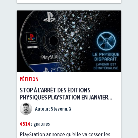
PÉTITION
STOP À L'ARRÊT DES ÉDITIONS
PHYSIQUES PLAYSTATION EN JANVIER
2028 - STOP PLAYSTATION'S PLAN TO END
Auteur :
Stevenn.G
PHYSICAL GAME EDITIONS IN JANUARY
2028 /
4 514
signatures
PlayStation annonce qu'elle va cesser les