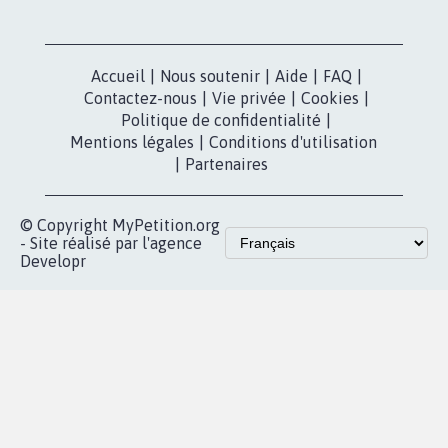
Nos pétitions
TikTok
dans la
Blog - Parlons
X
presse
Mobilisation
Instagram
MyPetition
Accompagnement
dans la
Youtube
Partenariat et
presse
fundraising
Contact
Les pétitions
presse
proches de chez
vous
Accueil
|
Nous soutenir
|
Aide
|
FAQ
|
Contactez-nous
|
Vie privée
|
Cookies
|
Politique de confidentialité
|
Mentions légales
|
Conditions d'utilisation
|
Partenaires
© Copyright MyPetition.org
- Site réalisé par l'agence
Developr