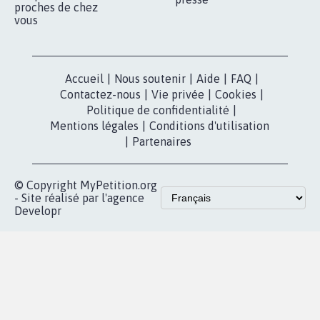
nous?
Lancer votre
Facebook
pétition
Nos pétitions
TikTok
dans la
Blog - Parlons
X
presse
Mobilisation
Instagram
MyPetition
Accompagnement
dans la
Youtube
Partenariat et
presse
fundraising
Contact
Les pétitions
presse
proches de chez
vous
Accueil
|
Nous soutenir
|
Aide
|
FAQ
|
Contactez-nous
|
Vie privée
|
Cookies
|
Politique de confidentialité
|
Mentions légales
|
Conditions d'utilisation
|
Partenaires
© Copyright MyPetition.org