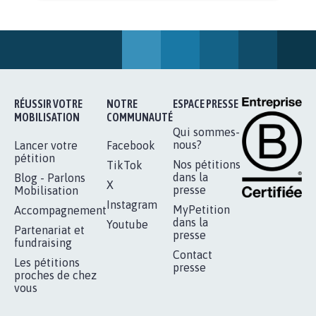
AGRESSION DE MON FILS THÉO :
SOYONS TOUS MOBILISÉS...
16.853
signatures
Je signe
RÉUSSIR VOTRE
NOTRE
ESPACE PRESSE
MOBILISATION
COMMUNAUTÉ
Qui sommes-
nous?
Lancer votre
Facebook
pétition
Nos pétitions
TikTok
dans la
Blog - Parlons
X