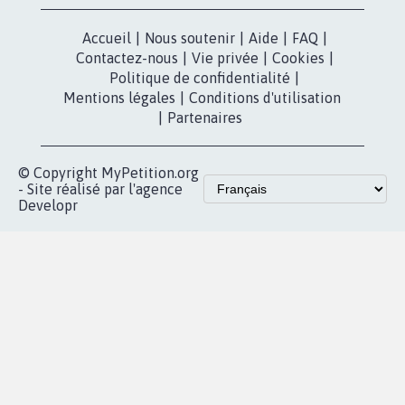
presse
Mobilisation
Instagram
MyPetition
Accompagnement
dans la
Youtube
Partenariat et
presse
fundraising
Contact
Les pétitions
presse
proches de chez
vous
Accueil
|
Nous soutenir
|
Aide
|
FAQ
|
Contactez-nous
|
Vie privée
|
Cookies
|
Politique de confidentialité
|
Mentions légales
|
Conditions d'utilisation
|
Partenaires
© Copyright MyPetition.org
- Site réalisé par l'agence
Developr