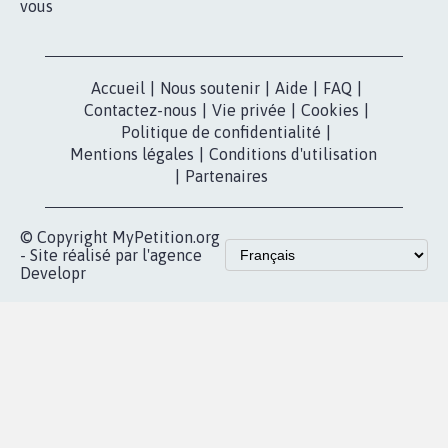
pétition
Nos pétitions
TikTok
dans la
Blog - Parlons
X
presse
Mobilisation
Instagram
MyPetition
Accompagnement
dans la
Youtube
Partenariat et
presse
fundraising
Contact
Les pétitions
presse
proches de chez
vous
Accueil
|
Nous soutenir
|
Aide
|
FAQ
|
Contactez-nous
|
Vie privée
|
Cookies
|
Politique de confidentialité
|
Mentions légales
|
Conditions d'utilisation
|
Partenaires
© Copyright MyPetition.org
- Site réalisé par l'agence