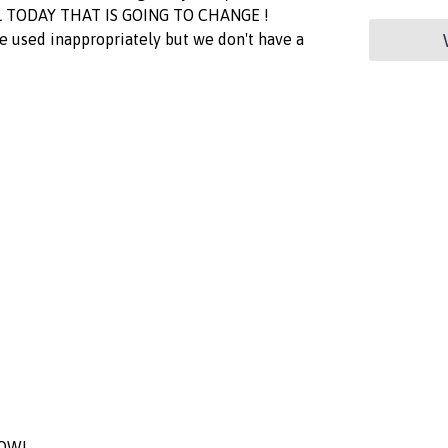
ELL TODAY THAT IS GOING TO CHANGE !
e used inappropriately but we don't have a
NOW!