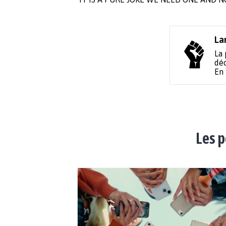
La
La 
déc
En
Les p