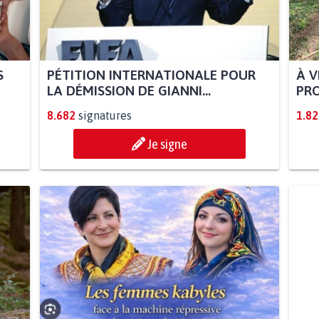
S
PÉTITION INTERNATIONALE POUR
À V
LA DÉMISSION DE GIANNI...
PRO
8.682
signatures
1.82
Je signe