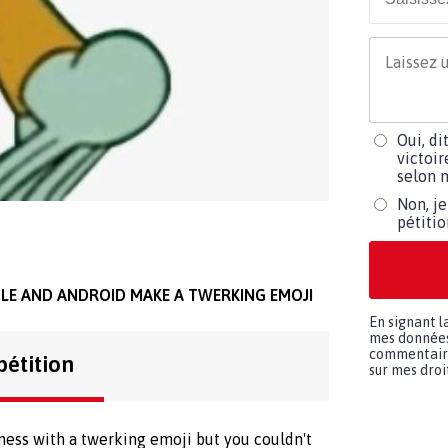
Oui, di
victoir
selon m
Non, je
pétiti
LE AND ANDROID MAKE A TWERKING EMOJI
En signant l
mes données 
commentaires
pétition
sur mes droit
ness with a twerking emoji but you couldn't