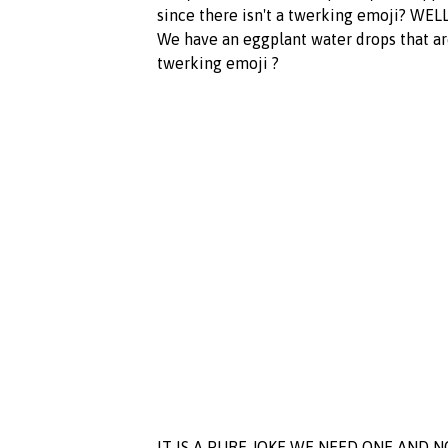
since there isn't a twerking emoji? W
We have an eggplant water drops that ar
twerking emoji ?
IT IS A PURE JOKE WE NEED ONE AND 