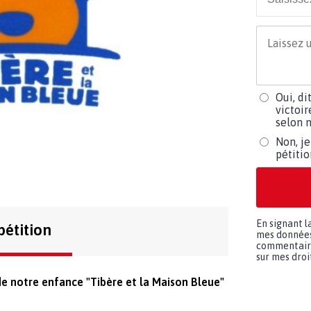
Oui, di
victoir
selon m
Non, je
pétiti
En signant l
pétition
mes données 
commentaires
sur mes droit
e notre enfance "Tibère et la Maison Bleue"