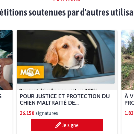
étitions soutenues par d'autres utilis
S
POUR JUSTICE ET PROTECTION DU
À V
CHIEN MALTRAITÉ DE...
PRO
26.150
signatures
1.83
Je signe