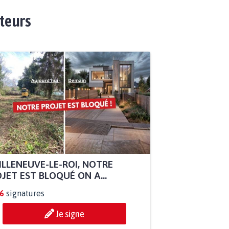
ateurs
ILLENEUVE-LE-ROI, NOTRE
JET EST BLOQUÉ ON A...
6
signatures
Je signe