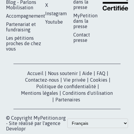
RÉUSSIR VOTRE
NOTRE
ESPACE PRESSE
MOBILISATION
COMMUNAUTÉ
Qui sommes-
nous?
Lancer votre
Facebook
pétition
Nos pétitions
TikTok
dans la
Blog - Parlons
X
presse
Mobilisation
Instagram
MyPetition
Accompagnement
dans la
Youtube
Partenariat et
presse
fundraising
Contact
Les pétitions
presse
proches de chez
vous
Accueil
|
Nous soutenir
|
Aide
|
FAQ
|