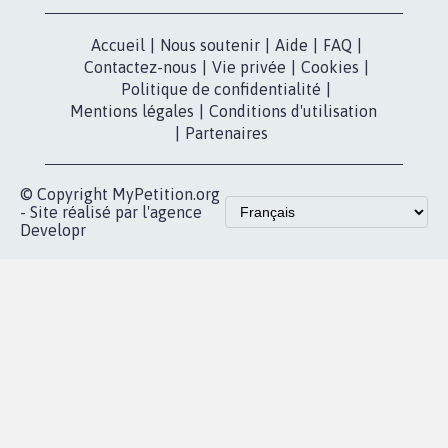
X
presse
Mobilisation
Instagram
MyPetition
Accompagnement
dans la
Youtube
Partenariat et
presse
fundraising
Contact
Les pétitions
presse
proches de chez
vous
Accueil
|
Nous soutenir
|
Aide
|
FAQ
|
Contactez-nous
|
Vie privée
|
Cookies
|
Politique de confidentialité
|
Mentions légales
|
Conditions d'utilisation
|
Partenaires
© Copyright MyPetition.org
- Site réalisé par l'agence
Developr