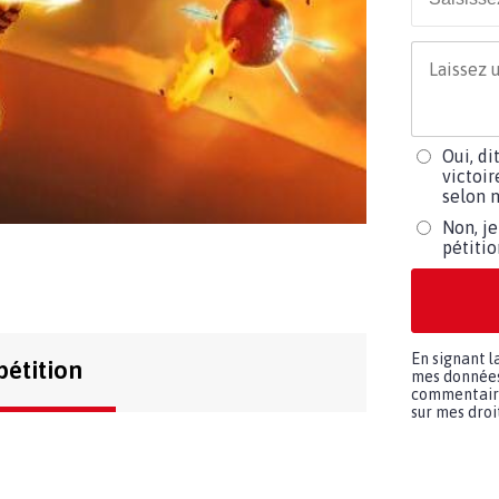
Oui, di
victoir
selon m
Non, je
pétiti
En signant l
pétition
mes données 
commentaires
sur mes droit