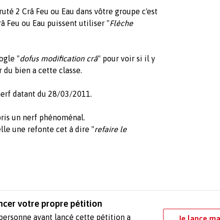
cruté 2 Crâ Feu ou Eau dans vôtre groupe c'est
â Feu ou Eau puissent utiliser "
Flèche
ogle "
dofus modification crâ
" pour voir si il y
 du bien a cette classe.
 nerf datant du 28/03/2011.
 pris un nerf phénoménal.
le une refonte cet à dire "
refaire le
ncer votre propre pétition
personne ayant lancé cette pétition a
Je lance ma