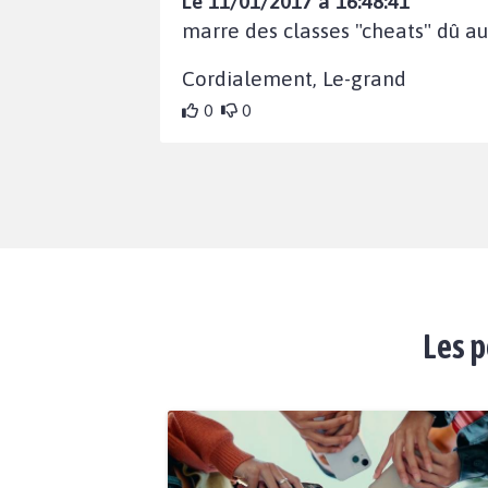
Le 11/01/2017 à 16:48:41
marre des classes "cheats" dû au
Cordialement, Le-grand
0
0
Les p