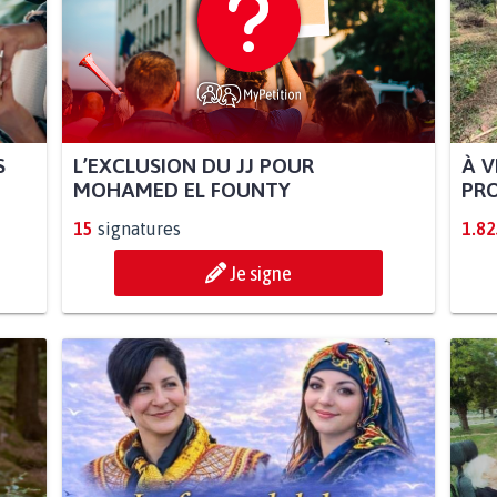
S
L’EXCLUSION DU JJ POUR
À V
MOHAMED EL FOUNTY
PRO
15
signatures
1.82
Je signe