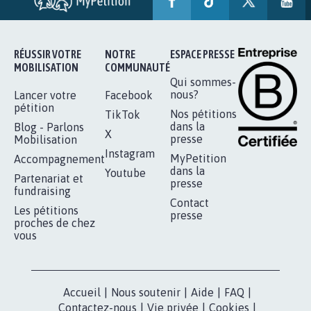
RÉUSSIR VOTRE
NOTRE
ESPACE PRESSE
MOBILISATION
COMMUNAUTÉ
Qui sommes-
nous?
Lancer votre
Facebook
pétition
Nos pétitions
TikTok
dans la
Blog - Parlons
X
presse
Mobilisation
Instagram
MyPetition
Accompagnement
dans la
Youtube
Partenariat et
presse
fundraising
Contact
Les pétitions
presse
proches de chez
vous
Accueil
|
Nous soutenir
|
Aide
|
FAQ
|
Contactez-nous
|
Vie privée
|
Cookies
|