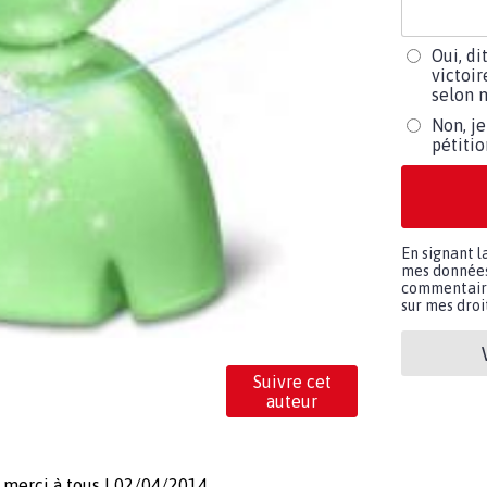
Oui, di
victoir
selon m
Non, je
pétiti
En signant l
mes données 
commentaires
sur mes droit
Suivre cet
auteur
 merci à tous ! 02/04/2014