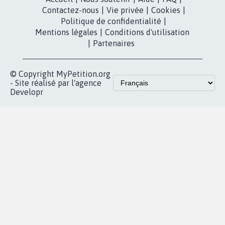
dans la
Youtube
Partenariat et
presse
fundraising
Contact
Les pétitions
presse
proches de chez
vous
Accueil
|
Nous soutenir
|
Aide
|
FAQ
|
Contactez-nous
|
Vie privée
|
Cookies
|
Politique de confidentialité
|
Mentions légales
|
Conditions d'utilisation
|
Partenaires
© Copyright MyPetition.org
- Site réalisé par l'agence
Developr