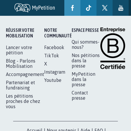
AGRESSION DE MON FILS THÉO :
SOYONS TOUS MOBILISÉS...
16.807
signatures
Je signe
RÉUSSIR VOTRE
NOTRE
ESPACE PRESSE
MOBILISATION
COMMUNAUTÉ
Qui sommes-
nous?
Lancer votre
Facebook
pétition
Nos pétitions
TikTok
dans la
Blog - Parlons
X
presse
Mobilisation
Instagram
MyPetition
Accompagnement