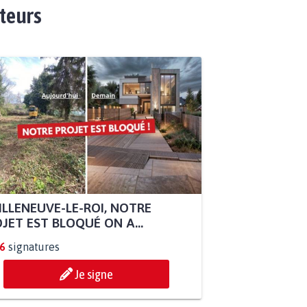
ateurs
ILLENEUVE-LE-ROI, NOTRE
JET EST BLOQUÉ ON A...
6
signatures
Je signe