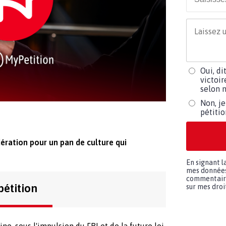
Oui, di
victoir
selon m
Non, je
pétiti
ération pour un pan de culture qui
En signant l
mes données 
commentaires
pétition
sur mes droit
ne, sous l'impulsion du FBI et de la future loi