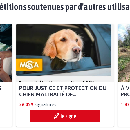
étitions soutenues par d'autres utilis
S
POUR JUSTICE ET PROTECTION DU
À V
CHIEN MALTRAITÉ DE...
PRO
26.459
signatures
1.83
Je signe