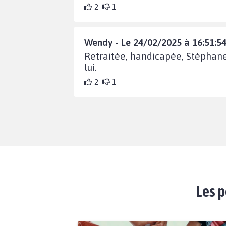
2
1
Wendy - Le 24/02/2025 à 16:51:5
Retraitée, handicapée, Stéphane
lui.
2
1
Les p