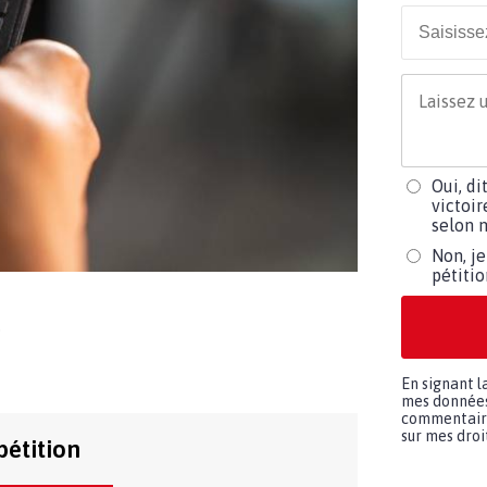
Oui, di
victoir
selon m
Non, je
pétiti
e
En signant l
mes données 
commentaires
sur mes droit
pétition