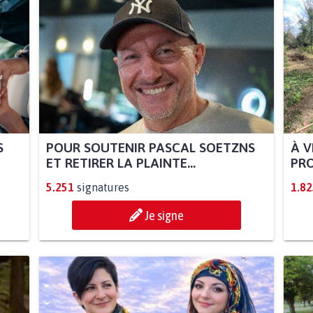
S
POUR SOUTENIR PASCAL SOETZNS
À V
ET RETIRER LA PLAINTE...
PRO
5.251
signatures
1.82
Je signe