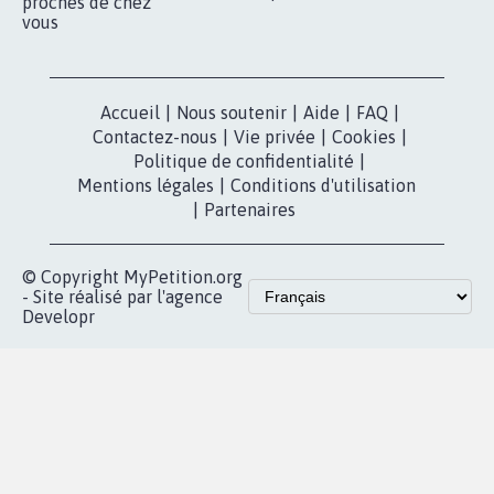
nous?
Lancer votre
Facebook
pétition
Nos pétitions
TikTok
dans la
Blog - Parlons
X
presse
Mobilisation
Instagram
MyPetition
Accompagnement
dans la
Youtube
Partenariat et
presse
fundraising
Contact
Les pétitions
presse
proches de chez
vous
Accueil
|
Nous soutenir
|
Aide
|
FAQ
|
Contactez-nous
|
Vie privée
|
Cookies
|
Politique de confidentialité
|
Mentions légales
|
Conditions d'utilisation
|
Partenaires
© Copyright MyPetition.org