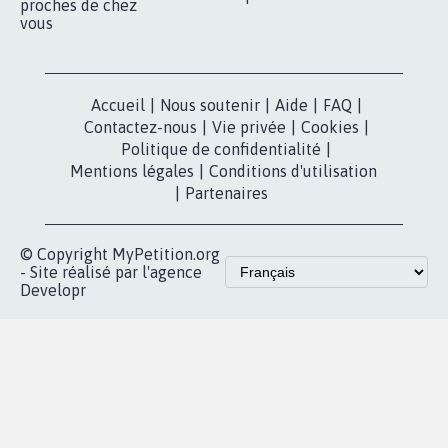
nous?
Lancer votre
Facebook
pétition
Nos pétitions
TikTok
dans la
Blog - Parlons
X
presse
Mobilisation
Instagram
MyPetition
Accompagnement
dans la
Youtube
Partenariat et
presse
fundraising
Contact
Les pétitions
presse
proches de chez
vous
Accueil
|
Nous soutenir
|
Aide
|
FAQ
|
Contactez-nous
|
Vie privée
|
Cookies
|
Politique de confidentialité
|
Mentions légales
|
Conditions d'utilisation
|
Partenaires
© Copyright MyPetition.org