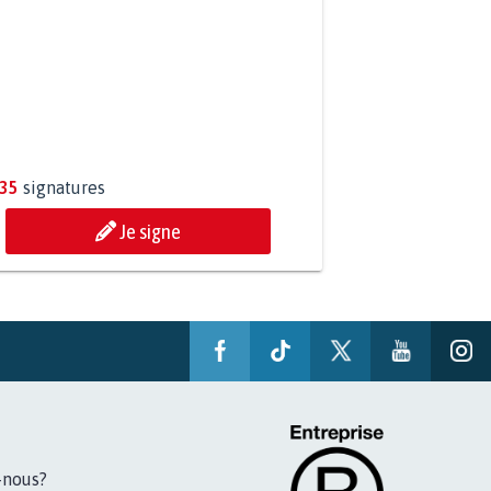
ESSION DE MON FILS THÉO :
ONS TOUS MOBILISÉS...
835
signatures
Je signe
-nous?