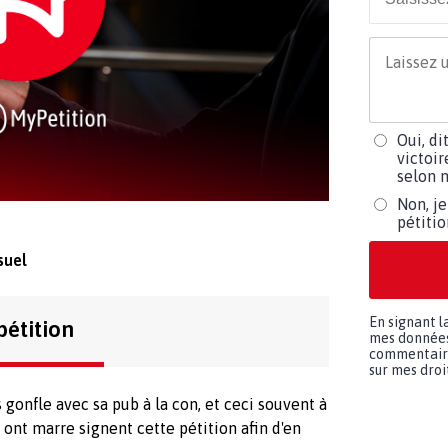
Oui, di
victoir
selon m
Non, je
pétiti
suel
En signant l
pétition
mes données 
commentaires
sur mes droit
onfle avec sa pub à la con, et ceci souvent à
 ont marre signent cette pétition afin d'en