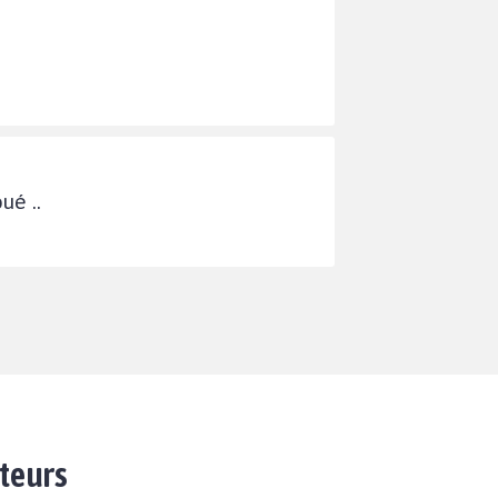
ué ..
ateurs