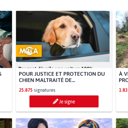
S
POUR JUSTICE ET PROTECTION DU
À V
CHIEN MALTRAITÉ DE...
PRO
25.875
signatures
1.83
Je signe