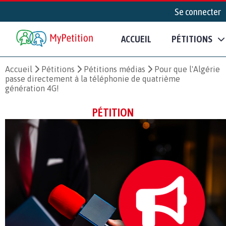
Se connecter
ACCUEIL
PÉTITIONS
Accueil
Pétitions
Pétitions médias
Pour que l'Algérie
passe directement à la téléphonie de quatrième
génération 4G!
PÉTITION