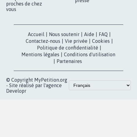
nous?
Lancer votre
Facebook
pétition
Nos pétitions
TikTok
dans la
Blog - Parlons
X
presse
Mobilisation
Instagram
MyPetition
Accompagnement
dans la
Youtube
Partenariat et
presse
fundraising
Contact
Les pétitions
presse
proches de chez
vous
Accueil
|
Nous soutenir
|
Aide
|
FAQ
|
Contactez-nous
|
Vie privée
|
Cookies
|
Politique de confidentialité
|
Mentions légales
|
Conditions d'utilisation
|
Partenaires
© Copyright MyPetition.org