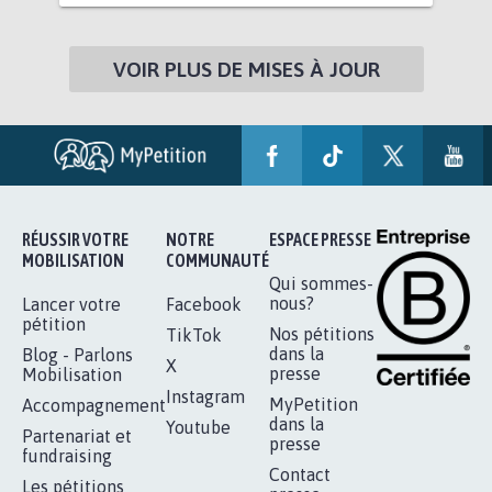
VOIR PLUS DE MISES À JOUR
RÉUSSIR VOTRE
NOTRE
ESPACE PRESSE
MOBILISATION
COMMUNAUTÉ
Qui sommes-
nous?
Lancer votre
Facebook
pétition
Nos pétitions
TikTok
dans la
Blog - Parlons
X
presse
Mobilisation
Instagram
MyPetition
Accompagnement
dans la
Youtube
Partenariat et
presse
fundraising
Contact
Les pétitions