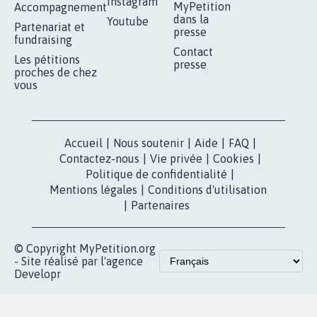
RÉUSSIR VOTRE
NOTRE
ESPACE PRESSE
MOBILISATION
COMMUNAUTÉ
Qui sommes-
nous?
Lancer votre
Facebook
pétition
Nos pétitions
TikTok
dans la
Blog - Parlons
X
presse
Mobilisation
Instagram
MyPetition
Accompagnement
dans la
Youtube
Partenariat et
presse
fundraising
Contact
Les pétitions
presse
proches de chez
vous
Accueil
|
Nous soutenir
|
Aide
|
FAQ
|
Contactez-nous
|
Vie privée
|
Cookies
|
Politique de confidentialité
|