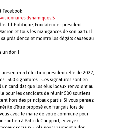
et Facebook
isionnaires.dynamiques.5
lectif Politique, Fondateur et président :
acron et tous les manigances de son parti. Il
e sa présidence et montre les dégâts causés au
s un don !
présenter à l'élection présidentielle de 2022,
ses "500 signatures". Ces signatures sont en
d'un candidat que les élus locaux renvoient au
cile pour les candidats de réunir 500 soutiens
tent hors des principaux partis. Si vous pensez
rite d'être proposé aux français lors de
z-vous avec le maire de votre commune pour
son soutien à Patrick Choppart, envoyez
 réseaux sociaux. Cela peut vraiment aider