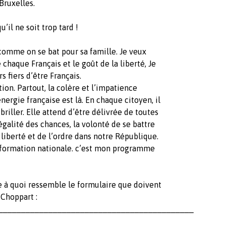
 Bruxelles.
’il ne soit trop tard !
 comme on se bat pour sa famille. Je veux
e chaque Français et le goût de la liberté, Je
 fiers d’être Français.
ction. Partout, la colère et l’impatience
ergie française est là. En chaque citoyen, il
iller. Elle attend d’être délivrée de toutes
’égalité des chances, la volonté de se battre
a liberté et de l’ordre dans notre République.
nsformation nationale. c’est mon programme
ce à quoi ressemble le formulaire que doivent
 Choppart :
___________________________________________