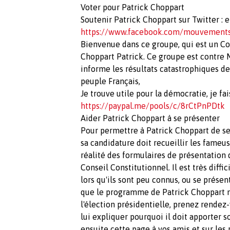
Voter pour Patrick Choppart
Soutenir Patrick Choppart sur Twitter : 
https://www.facebook.com/mouvementsv
Bienvenue dans ce groupe, qui est un Col
Choppart Patrick. Ce groupe est contre M
informe les résultats catastrophiques d
peuple Français,
Je trouve utile pour la démocratie, je fai
https://paypal.me/pools/c/8rCtPnPDtk
Aider Patrick Choppart à se présenter
Pour permettre à Patrick Choppart de se 
sa candidature doit recueillir les fameu
réalité des formulaires de présentation 
Conseil Constitutionnel. Il est très diffi
lors qu'ils sont peu connus, ou se présen
que le programme de Patrick Choppart mé
l'élection présidentielle, prenez rende
lui expliquer pourquoi il doit apporter 
ensuite cette page à vos amis et sur les