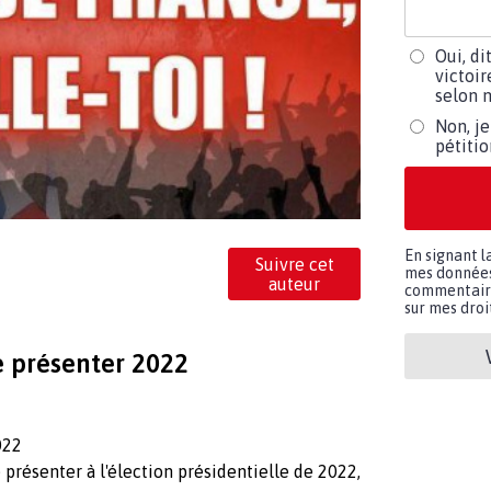
Oui, di
victoir
selon m
Non, je
pétiti
En signant l
Suivre cet
mes données 
auteur
commentaires
sur mes droit
e présenter 2022
022
présenter à l'élection présidentielle de 2022,