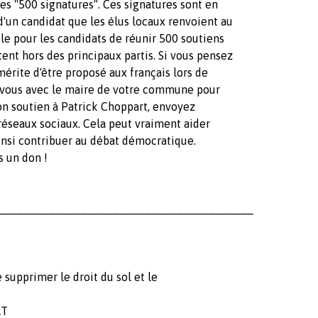
ses "500 signatures". Ces signatures sont en
d'un candidat que les élus locaux renvoient au
cile pour les candidats de réunir 500 soutiens
tent hors des principaux partis. Si vous pensez
rite d'être proposé aux français lors de
z-vous avec le maire de votre commune pour
son soutien à Patrick Choppart, envoyez
 réseaux sociaux. Cela peut vraiment aider
insi contribuer au débat démocratique.
s un don !
________________________________________
 supprimer le droit du sol et le
RT