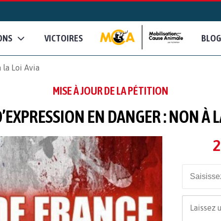
ONS
VICTOIRES
BLOG
 la Loi Avia
MISE À JOUR DE LA PÉTITION
D’EXPRESSION EN DANGER : NON À LA
2