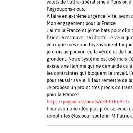
valets de l'ultra-libéralisme à Paris ou à
Regroupons-nous,
À faire en extrême urgence. Vite, avant qu
Mon engagement pour la France
J’aime la France et je me bats pour elle
l’aider à retrouver sa liberté. Je veux qu
veux que mes concitoyens soient toujours
je crois au pouvoir de la vérité et de l’a
grondent. Notre système est usé mais l’én
existe une flamme qui ne demande qu’à br
les contraintes qui bloquent le travail, l
pour réussir sa vie. Il faut remettre de l
Je propose un projet très précis de tra
pour la France !
https://paypal.me/pools/c/8rCtPnPDtk
Pour avoir une idée plus précise, voici 
remplir les élus pour soutenir M Patrick
________________________________