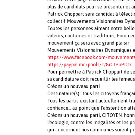
plus de candidats pour se présenter et a
Patrick Choppart sera candidat à l'élect
collectif Mouvements Visionnaires Dyn
Toutes les personnes aimant notre belle 
valeurs, coutumes et traditions, Pour ce
mouvement ça sera avec grand plaisir
Mouvements Visionnaires Dynamiques est
https://www.facebook.com/mouvementsv
https://paypal.me/pools/c/8rCtPnPDtk
Pour permettre à Patrick Choppart de se 
sa candidature doit recueillir les fameu
Créons un nouveau parti
Destinataire(s) : tous les citoyens franç
Tous les partis existant actuellement tra
confiance... au point que l'abstention att
Créons un nouveau parti, CITOYEN, honn
l'écologie, contre les inégalités et les p
qui concernent nos communes soient pri