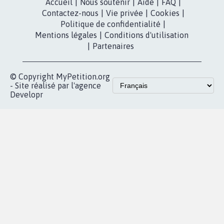
dans la
Youtube
Partenariat et
presse
fundraising
Contact
Les pétitions
presse
proches de chez
vous
Accueil
|
Nous soutenir
|
Aide
|
FAQ
|
Contactez-nous
|
Vie privée
|
Cookies
|
Politique de confidentialité
|
Mentions légales
|
Conditions d'utilisation
|
Partenaires
© Copyright MyPetition.org
- Site réalisé par l'agence
Developr