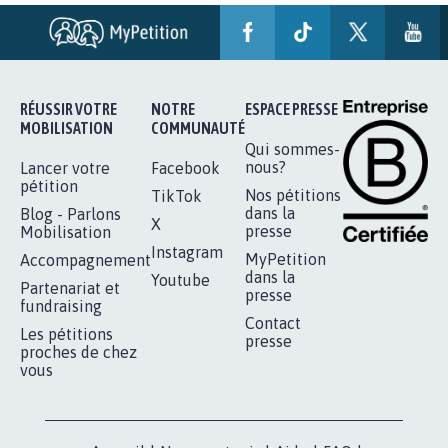
AGRESSION DE MON FILS THÉO :
SOYONS TOUS MOBILISÉS...
16.822
signatures
Je signe
RÉUSSIR VOTRE
NOTRE
ESPACE PRESSE
MOBILISATION
COMMUNAUTÉ
Qui sommes-
nous?
Lancer votre
Facebook
pétition
Nos pétitions
TikTok
dans la
Blog - Parlons
X
presse
Mobilisation
Instagram
MyPetition
Accompagnement