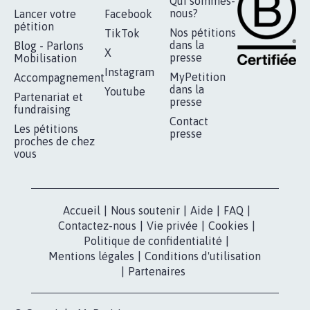
RÉUSSIR VOTRE
NOTRE
ESPACE PRESSE
MOBILISATION
COMMUNAUTÉ
Qui sommes-
nous?
Lancer votre
Facebook
pétition
Nos pétitions
TikTok
dans la
Blog - Parlons
X
presse
Mobilisation
Instagram
MyPetition
Accompagnement
dans la
Youtube
Partenariat et
presse
fundraising
Contact
Les pétitions
presse
proches de chez
vous