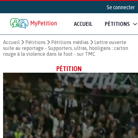
Se connecter
ACCUEIL
PÉTITIONS
Accueil
Pétitions
Pétitions médias
Lettre ouverte
suite au reportage - Supporters, ultras, hooligans : carton
rouge à la violence dans le foot - sur TMC
PÉTITION