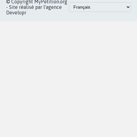
Accueil
|
Nous soutenir
|
Aide
|
FAQ
|
Contactez-nous
|
Vie privée
|
Cookies
|
Politique de confidentialité
|
Mentions légales
|
Conditions d'utilisation
|
Partenaires
© Copyright MyPetition.org
- Site réalisé par l'agence
Developr