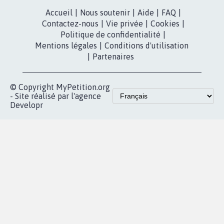
Instagram
MyPetition
Accompagnement
dans la
Youtube
Partenariat et
presse
fundraising
Contact
Les pétitions
presse
proches de chez
vous
Accueil
|
Nous soutenir
|
Aide
|
FAQ
|
Contactez-nous
|
Vie privée
|
Cookies
|
Politique de confidentialité
|
Mentions légales
|
Conditions d'utilisation
|
Partenaires
© Copyright MyPetition.org
- Site réalisé par l'agence
Developr