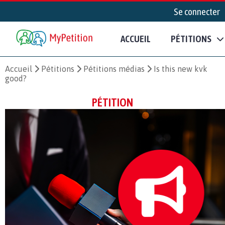
Se connecter
ACCUEIL
PÉTITIONS
Accueil
Pétitions
Pétitions médias
Is this new kvk
good?
PÉTITION