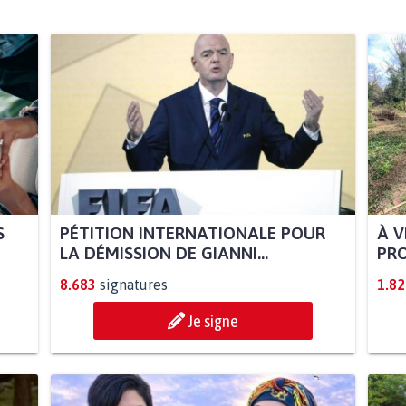
S
PÉTITION INTERNATIONALE POUR
À V
LA DÉMISSION DE GIANNI...
PRO
8.683
signatures
1.82
Je signe