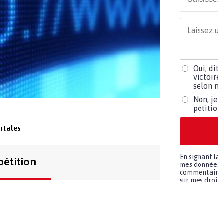
Oui, di
victoir
selon m
Non, je
pétiti
ntales
En signant l
pétition
mes données 
commentaires
sur mes droit