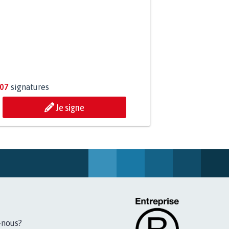
ESSION DE MON FILS THÉO :
ONS TOUS MOBILISÉS...
807
signatures
Je signe
-nous?