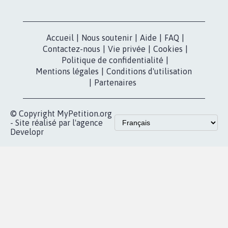
Nos pétitions
TikTok
dans la
Blog - Parlons
X
presse
Mobilisation
Instagram
MyPetition
Accompagnement
dans la
Youtube
Partenariat et
presse
fundraising
Contact
Les pétitions
presse
proches de chez
vous
Accueil
|
Nous soutenir
|
Aide
|
FAQ
|
Contactez-nous
|
Vie privée
|
Cookies
|
Politique de confidentialité
|
Mentions légales
|
Conditions d'utilisation
|
Partenaires
© Copyright MyPetition.org
- Site réalisé par l'agence
Developr