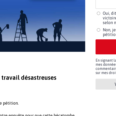
Oui, di
victoir
selon m
Non, je
pétiti
En signant l
mes données 
commentaires
sur mes droit
 travail désastreuses
e pétition.
 notre enquête pour que cette hécatombe