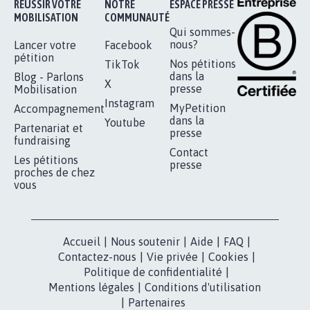
RÉUSSIR VOTRE
NOTRE
ESPACE PRESSE
MOBILISATION
COMMUNAUTÉ
Qui sommes-
nous?
Lancer votre
Facebook
pétition
Nos pétitions
TikTok
dans la
Blog - Parlons
X
presse
Mobilisation
Instagram
MyPetition
Accompagnement
dans la
Youtube
Partenariat et
presse
fundraising
Contact
Les pétitions
presse
proches de chez
vous
Accueil
|
Nous soutenir
|
Aide
|
FAQ
|
Contactez-nous
|
Vie privée
|
Cookies
|
Politique de confidentialité
|
Mentions légales
|
Conditions d'utilisation
|
Partenaires