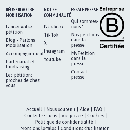
Je signe
RÉUSSIR VOTRE
NOTRE
ESPACE PRESSE
MOBILISATION
COMMUNAUTÉ
Qui sommes-
nous?
Lancer votre
Facebook
pétition
Nos pétitions
TikTok
dans la
Blog - Parlons
X
presse
Mobilisation
Instagram
MyPetition
Accompagnement
dans la
Youtube
Partenariat et
presse
fundraising
Contact
Les pétitions