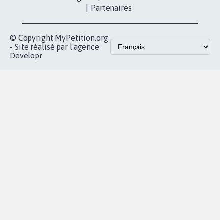
presse
proches de chez
vous
Accueil
|
Nous soutenir
|
Aide
|
FAQ
|
Contactez-nous
|
Vie privée
|
Cookies
|
Politique de confidentialité
|
Mentions légales
|
Conditions d'utilisation
|
Partenaires
© Copyright MyPetition.org
- Site réalisé par l'agence
Developr