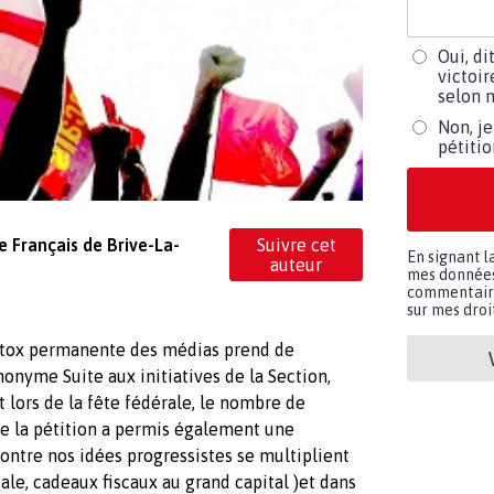
Oui, di
victoir
selon m
Non, je
pétiti
 Français de Brive-La-
Suivre cet
En signant l
auteur
mes données 
commentaires
sur mes droit
'intox permanente des médias prend de
nonyme Suite aux initiatives de la Section,
t lors de la fête fédérale, le nombre de
de la pétition a permis également une
contre nos idées progressistes se multiplient
le, cadeaux fiscaux au grand capital )et dans