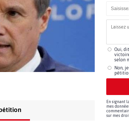
Oui, di
victoir
selon m
Non, je
pétiti
En signant l
mes données 
pétition
commentaires
sur mes droit