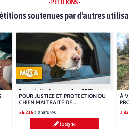
- PÉTITIONS -
étitions soutenues par d'autres utilis
S
POUR JUSTICE ET PROTECTION DU
À V
CHIEN MALTRAITÉ DE...
PRO
26.236
signatures
1.83
Je signe