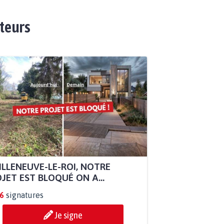
ateurs
ILLENEUVE-LE-ROI, NOTRE
JET EST BLOQUÉ ON A...
6
signatures
Je signe