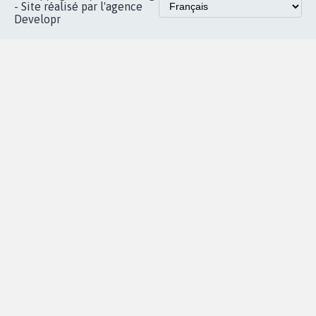
Accueil
|
Nous soutenir
|
Aide
|
FAQ
|
Contactez-nous
|
Vie privée
|
Cookies
|
Politique de confidentialité
|
Mentions légales
|
Conditions d'utilisation
|
Partenaires
© Copyright MyPetition.org
- Site réalisé par l'agence
Developr