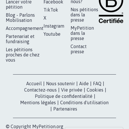
RÉUSSIR VOTRE
NOTRE
ESPACE PRESSE
MOBILISATION
COMMUNAUTÉ
Qui sommes-
nous?
Lancer votre
Facebook
pétition
Nos pétitions
TikTok
dans la
Blog - Parlons
X
presse
Mobilisation
Instagram
MyPetition
Accompagnement
dans la
Youtube
Partenariat et
presse
fundraising
Contact
Les pétitions
presse
proches de chez
vous