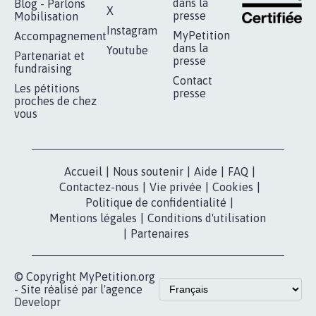
RÉUSSIR VOTRE
NOTRE
ESPACE PRESSE
MOBILISATION
COMMUNAUTÉ
Qui sommes-
nous?
Lancer votre
Facebook
pétition
Nos pétitions
TikTok
dans la
Blog - Parlons
X
presse
Mobilisation
Instagram
MyPetition
Accompagnement
dans la
Youtube
Partenariat et
presse
fundraising
Contact
Les pétitions
presse
proches de chez
vous
Accueil
|
Nous soutenir
|
Aide
|
FAQ
|