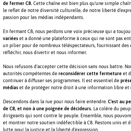
de fermer C8.
Cette chaîne est bien plus qu'une simple chaîne
le reflet de notre diversité culturelle, de notre liberté d'exp
passion pour les médias indépendants.
En fermant C8, nous perdons une voix précieuse qui a toujou
variées
et a donné une plateforme à ceux qui ne sont pas ente
un pilier pour de nombreux téléspectateurs, fournissant des
réfléchir, nous divertir et nous informer.
Nous refusons d'accepter cette décision sans nous battre. 
autorités compétentes de
reconsidérer cette fermeture
et d
continuer à diffuser ses programmes. Il est essentiel de
prése
médias
et de protéger notre droit à une information libre et 
Descendons dans la rue pour nous faire entendre.
C'est au p
de C8, et non à une poignée de décideurs.
La colère du peupl
dirigeants qui sont contre le peuple. Ensemble, nous pouvons
et montrer notre soutien indéfectible à C8. Restons unis et 
lutte pour la justice et la liberté d'expression.