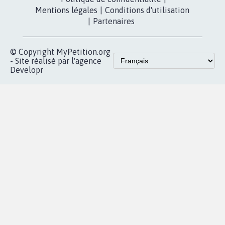
MOBILISATION
COMMUNAUTÉ
Qui sommes-
nous?
Lancer votre
Facebook
pétition
Nos pétitions
TikTok
dans la
Blog - Parlons
X
presse
Mobilisation
Instagram
MyPetition
Accompagnement
dans la
Youtube
Partenariat et
presse
fundraising
Contact
Les pétitions
presse
proches de chez
vous
Accueil
|
Nous soutenir
|
Aide
|
FAQ
|
Contactez-nous
|
Vie privée
|
Cookies
|
Politique de confidentialité
|
Mentions légales
|
Conditions d'utilisation
|
Partenaires