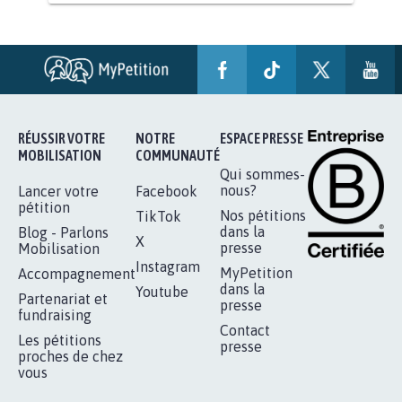
RENDRE LES CRIMES SEXUELS SUR
MINEURS IMPRESCRIPTIBLES
92.317
signatures
Je signe
RÉUSSIR VOTRE
NOTRE
ESPACE PRESSE
MOBILISATION
COMMUNAUTÉ
Qui sommes-
nous?
Lancer votre
Facebook
pétition
Nos pétitions
TikTok
dans la
Blog - Parlons