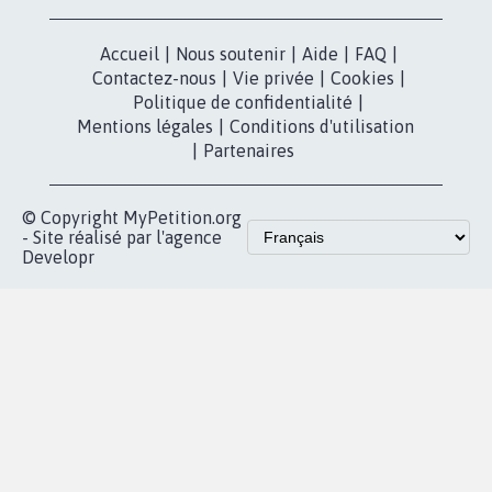
X
presse
Mobilisation
Instagram
MyPetition
Accompagnement
dans la
Youtube
Partenariat et
presse
fundraising
Contact
Les pétitions
presse
proches de chez
vous
Accueil
|
Nous soutenir
|
Aide
|
FAQ
|
Contactez-nous
|
Vie privée
|
Cookies
|
Politique de confidentialité
|
Mentions légales
|
Conditions d'utilisation
|
Partenaires
© Copyright MyPetition.org
- Site réalisé par l'agence
Developr