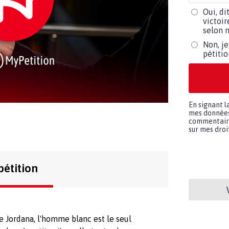
Oui, di
victoir
selon m
Non, je
pétiti
En signant l
mes données 
commentaires
sur mes droit
pétition
 Jordana, l'homme blanc est le seul