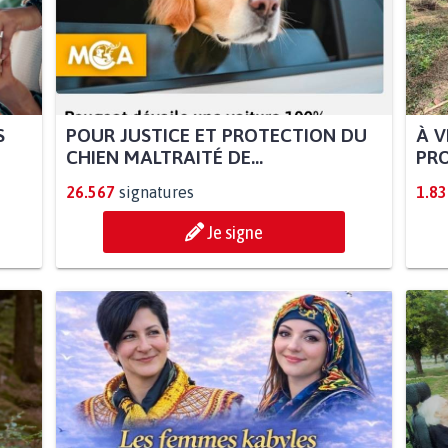
S
POUR JUSTICE ET PROTECTION DU
À V
CHIEN MALTRAITÉ DE...
PRO
26.567
signatures
1.83
Je signe