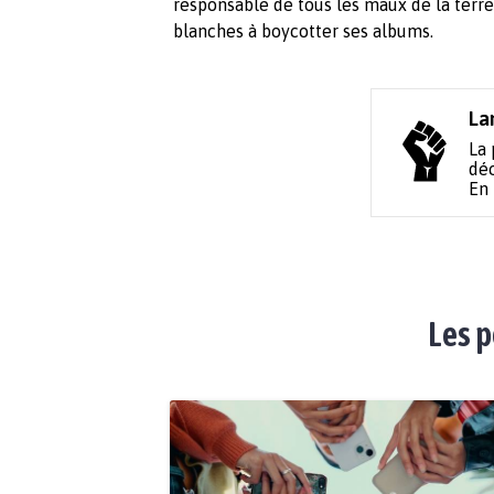
responsable de tous les maux de la terre 
blanches à boycotter ses albums.
La
La 
déc
En
Les p