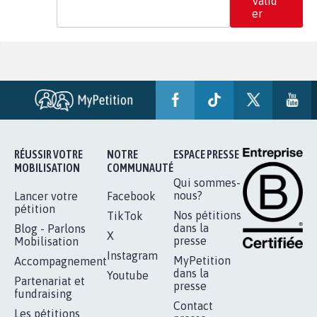
Valid
er
RÉUSSIR VOTRE
NOTRE
ESPACE PRESSE
MOBILISATION
COMMUNAUTÉ
Qui sommes-
nous?
Lancer votre
Facebook
pétition
Nos pétitions
TikTok
dans la
Blog - Parlons
X
presse
Mobilisation
Instagram
MyPetition
Accompagnement
dans la
Youtube
Partenariat et
presse
fundraising
Contact
Les pétitions