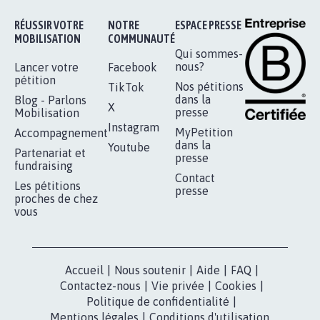
Je signe
RÉUSSIR VOTRE
NOTRE
ESPACE PRESSE
MOBILISATION
COMMUNAUTÉ
Qui sommes-
nous?
Lancer votre
Facebook
pétition
Nos pétitions
TikTok
dans la
Blog - Parlons
X
presse
Mobilisation
Instagram
MyPetition
Accompagnement
dans la
Youtube
Partenariat et
presse
fundraising
Contact
Les pétitions