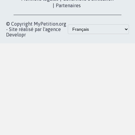
presse
proches de chez
vous
Accueil
|
Nous soutenir
|
Aide
|
FAQ
|
Contactez-nous
|
Vie privée
|
Cookies
|
Politique de confidentialité
|
Mentions légales
|
Conditions d'utilisation
|
Partenaires
© Copyright MyPetition.org
- Site réalisé par l'agence
Developr