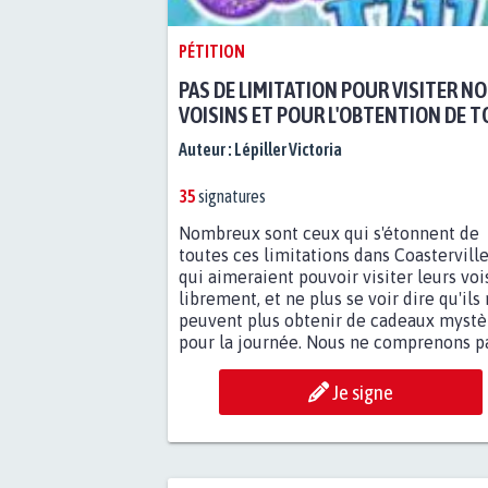
PÉTITION
PAS DE LIMITATION POUR VISITER N
VOISINS ET POUR L'OBTENTION DE 
NOS CADEAUX MYSTÈRES.
Auteur :
Lépiller Victoria
35
signatures
Nombreux sont ceux qui s'étonnent de
toutes ces limitations dans Coasterville
qui aimeraient pouvoir visiter leurs voi
librement, et ne plus se voir dire qu'ils
peuvent plus obtenir de cadeaux mystè
pour la journée. Nous ne comprenons pas
Je signe