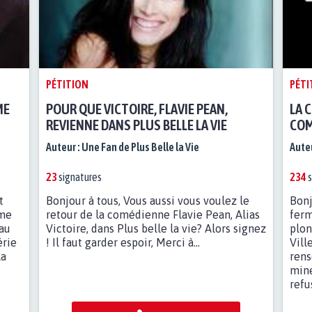
PÉTITION
PÉTI
ME
POUR QUE VICTOIRE, FLAVIE PEAN,
LA 
REVIENNE DANS PLUS BELLE LA VIE
COM
Auteur :
Une Fan de Plus Belle la Vie
Auteu
23
signatures
234
s
t
Bonjour à tous, Vous aussi vous voulez le
Bonj
ème
retour de la comédienne Flavie Pean, Alias
ferm
 au
Victoire, dans Plus belle la vie? Alors signez
plon
érie
! Il faut garder espoir, Merci à...
Vill
la
rens
mine
refus