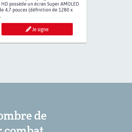
r HD possède un écran Super AMOLED
e 4,7 pouces (définition de 1280 x
.
Je signe
nombre de
r combat,