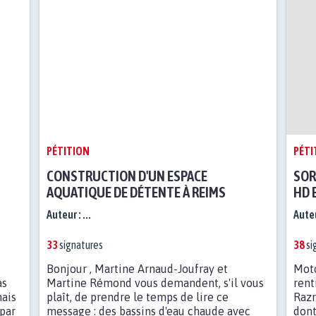
PÉTITION
PÉTI
CONSTRUCTION D'UN ESPACE
SOR
AQUATIQUE DE DÉTENTE À REIMS
HD 
Auteur :
...
Auteu
33
signatures
38
si
u
Bonjour , Martine Arnaud-Joufray et
Moto
as
Martine Rémond vous demandent, s'il vous
rent
ais
plaît, de prendre le temps de lire ce
Razr
par
message : des bassins d'eau chaude avec
dont