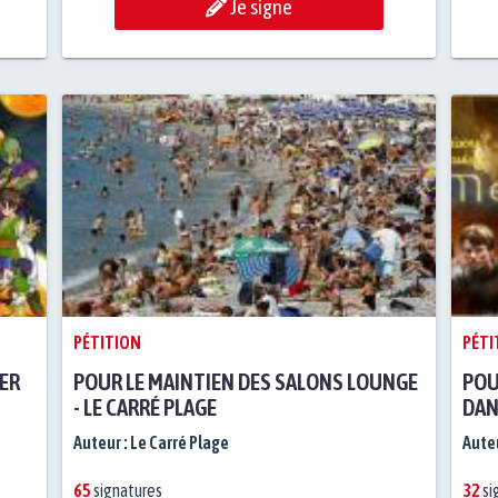
Je signe
PÉTITION
PÉTI
ER
POUR LE MAINTIEN DES SALONS LOUNGE
POU
- LE CARRÉ PLAGE
DAN
Auteur :
Le Carré Plage
Auteu
65
signatures
32
si