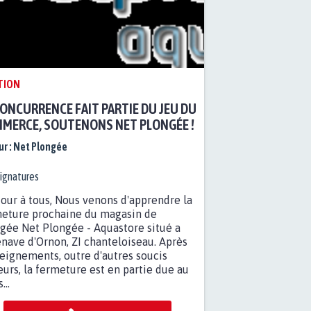
TION
CONCURRENCE FAIT PARTIE DU JEU DU
MERCE, SOUTENONS NET PLONGÉE !
r :
Net Plongée
ignatures
our à tous, Nous venons d'apprendre la
eture prochaine du magasin de
gée Net Plongée - Aquastore situé a
enave d'Ornon, ZI chanteloiseau. Après
eignements, outre d'autres soucis
urs, la fermeture est en partie due au
...