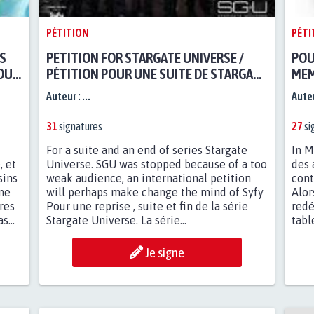
PÉTITION
PÉTI
OS
PETITION FOR STARGATE UNIVERSE /
POU
TOUS
PÉTITION POUR UNE SUITE DE STARGATE
MEM
UNIVERSE / ДЛЯ
Auteur :
...
Auteu
ВОЗОБНОВЛЕНИЯ,
ПРОДОЛЖЕНИЕ И КОНЕЦ
31
signatures
27
si
СЕРИИ STARGATE UNIVERSE.
For a suite and an end of series Stargate
In M
, et
Universe. SGU was stopped because of a too
des 
sins
weak audience, an international petition
cont
 ne
will perhaps make change the mind of Syfy
Alor
res
Pour une reprise , suite et fin de la série
redé
...
Stargate Universe. La série...
tabl
Je signe