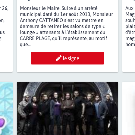
 26,
Monsieur le Maire, Suite à un arrêté
Aux 
municipal daté du 1er août 2013, Monsieur
Mag.
on,
Anthony CATTANEO s’est vu mettre en
souh
demeure de retirer les salons de type «
plai
 us
lounge » attenants à l’établissement du
d'êt
,
CARRE PLAGE, qu’il représente, au motif
maga
que...
homm
Je signe