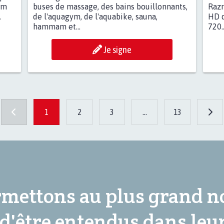
lm
buses de massage, des bains bouillonnants,
Raz
.
de l'aquagym, de l'aquabike, sauna,
HD d
hammam et...
720..
Je signe
1
2
3
...
13
mettons au plus grand 
 d'être entendus dans leu